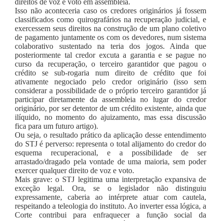
direitos de voz e voto em assembleia.
Isso não aconteceria caso os credores originários já fossem
classificados como quirografários na recuperação judicial, e
exercessem seus direitos na construção de um plano coletivo
de pagamento juntamente os com os devedores, num sistema
colaborativo sustentado na teria dos jogos. Ainda que
posteriormente tal credor excuta a garantia e se pague no
curso da recuperação, o terceiro garantidor que pagou o
crédito se sub-rogaria num direito de crédito que foi
ativamente negociado pelo credor originário (isso sem
considerar a possibilidade de o próprio terceiro garantidor já
participar diretamente da assembleia no lugar do credor
originário, por ser detentor de um crédito existente, ainda que
ilíquido, no momento do ajuizamento, mas essa discussão
fica para um futuro artigo).
Ou seja, o resultado prático da aplicação desse entendimento
do STJ é perverso: representa o total alijamento do credor do
esquema recuperacional, e a possibilidade de ser
arrastado/dragado pela vontade de uma maioria, sem poder
exercer qualquer direito de voz e voto.
Mais grave: o STJ legitima uma interpretação expansiva de
exceção legal. Ora, se o legislador não distinguiu
expressamente, caberia ao intérprete atuar com cautela,
respeitando a teleologia do instituto. Ao inverter essa lógica, a
Corte contribui para enfraquecer a função social da