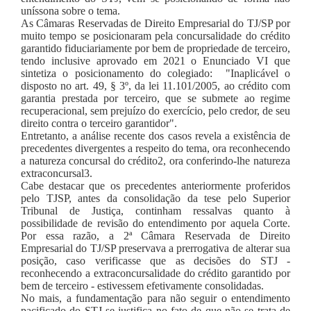
uníssona sobre o tema.
As Câmaras Reservadas de Direito Empresarial do TJ/SP por
muito tempo se posicionaram pela concursalidade do crédito
garantido fiduciariamente por bem de propriedade de terceiro,
tendo inclusive aprovado em 2021 o Enunciado VI que
sintetiza o posicionamento do colegiado: "Inaplicável o
disposto no art. 49, § 3º, da lei 11.101/2005, ao crédito com
garantia prestada por terceiro, que se submete ao regime
recuperacional, sem prejuízo do exercício, pelo credor, de seu
direito contra o terceiro garantidor".
Entretanto, a análise recente dos casos revela a existência de
precedentes divergentes a respeito do tema, ora reconhecendo
a natureza concursal do crédito2, ora conferindo-lhe natureza
extraconcursal3.
Cabe destacar que os precedentes anteriormente proferidos
pelo TJSP, antes da consolidação da tese pelo Superior
Tribunal de Justiça, continham ressalvas quanto à
possibilidade de revisão do entendimento por aquela Corte.
Por essa razão, a 2ª Câmara Reservada de Direito
Empresarial do TJ/SP preservava a prerrogativa de alterar sua
posição, caso verificasse que as decisões do STJ -
reconhecendo a extraconcursalidade do crédito garantido por
bem de terceiro - estivessem efetivamente consolidadas.
No mais, a fundamentação para não seguir o entendimento
pacificado do STJ se justifica no fato de que não se trata de