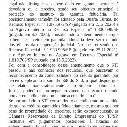
legal não distingue se o bem dado em garantia pertence à
devedora ou a terceiro, sendo seu objetivo principal a
proteção do instituto da garantia fiduciária. Tal
posicionamento também foi adotado pela Quarta Turma, no
Recurso Especial nº 1.875.972/SP (julgado em 2.12.2020) e
no Agravo Interno no Recurso Especial nº 1.806.698/SP
(julgado em 4.3.2024), consolidando o entendimento de que
o bem de terceiro em garantia fiduciária deve ser excluído
dos efeitos da recuperação judicial. No mesmo sentido, o
Recurso Especial nº 1.933.995/SP (julgado em 25.11.2021),
e o Agravo Interno no Agravo em Recurso Especial nº
1.810.708/SP (julgado em 15.5.2023).
Foi com a consolidação desse entendimento que o STJ
passou a não conhecer dos recursos1 que buscavam o
reconhecimento da concursalidade do crédito garantido por
terceiro, aplicando a súmula 568 do STJ, a qual dispõe que
"O relator, monocraticamente e no Superior Tribunal de
Justiça, poderá dar ou negar provimento ao recurso quando
houver entendimento dominante acerca do tema".
Se por um lado o STJ consolidou o entendimento no sentido
de que os créditos garantidos fiduciariamente, mesmo que por
bens de propriedade de terceiros, serão extraconcursais, as
Câmaras Reservadas de Direito Empresarial do TJ/SP,
inclusive em julgamentos posteriores à fixação do
entendimento do STJ, vêm se posicionando de forma não