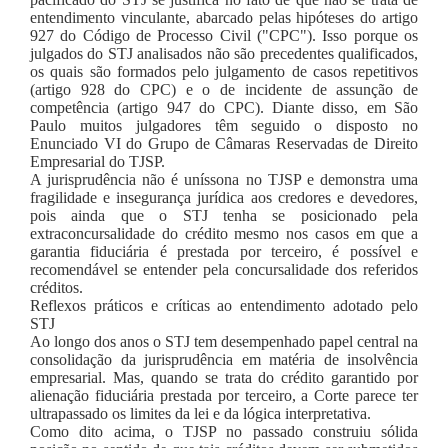
entendimento vinculante, abarcado pelas hipóteses do artigo
927 do Código de Processo Civil ("CPC"). Isso porque os
julgados do STJ analisados não são precedentes qualificados,
os quais são formados pelo julgamento de casos repetitivos
(artigo 928 do CPC) e o de incidente de assunção de
competência (artigo 947 do CPC). Diante disso, em São
Paulo muitos julgadores têm seguido o disposto no
Enunciado VI do Grupo de Câmaras Reservadas de Direito
Empresarial do TJSP.
A jurisprudência não é uníssona no TJSP e demonstra uma
fragilidade e insegurança jurídica aos credores e devedores,
pois ainda que o STJ tenha se posicionado pela
extraconcursalidade do crédito mesmo nos casos em que a
garantia fiduciária é prestada por terceiro, é possível e
recomendável se entender pela concursalidade dos referidos
créditos.
Reflexos práticos e críticas ao entendimento adotado pelo
STJ
Ao longo dos anos o STJ tem desempenhado papel central na
consolidação da jurisprudência em matéria de insolvência
empresarial. Mas, quando se trata do crédito garantido por
alienação fiduciária prestada por terceiro, a Corte parece ter
ultrapassado os limites da lei e da lógica interpretativa.
Como dito acima, o TJSP no passado construiu sólida