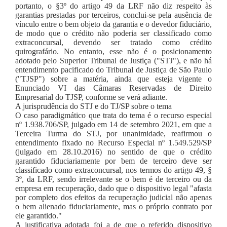
portanto, o §3º do artigo 49 da LRF não diz respeito às
garantias prestadas por terceiros, conclui-se pela ausência de
vínculo entre o bem objeto da garantia e o devedor fiduciário,
de modo que o crédito não poderia ser classificado como
extraconcursal, devendo ser tratado como crédito
quirografário. No entanto, esse não é o posicionamento
adotado pelo Superior Tribunal de Justiça ("STJ"), e não há
entendimento pacificado do Tribunal de Justiça de São Paulo
("TJSP") sobre a matéria, ainda que esteja vigente o
Enunciado VI das Câmaras Reservadas de Direito
Empresarial do TJSP, conforme se verá adiante.
A jurisprudência do STJ e do TJ/SP sobre o tema
O caso paradigmático que trata do tema é o recurso especial
nº 1.938.706/SP, julgado em 14 de setembro 2021, em que a
Terceira Turma do STJ, por unanimidade, reafirmou o
entendimento fixado no Recurso Especial nº 1.549.529/SP
(julgado em 28.10.2016) no sentido de que o crédito
garantido fiduciariamente por bem de terceiro deve ser
classificado como extraconcursal, nos termos do artigo 49, §
3º, da LRF, sendo irrelevante se o bem é de terceiro ou da
empresa em recuperação, dado que o dispositivo legal "afasta
por completo dos efeitos da recuperação judicial não apenas
o bem alienado fiduciariamente, mas o próprio contrato por
ele garantido."
A justificativa adotada foi a de que o referido dispositivo