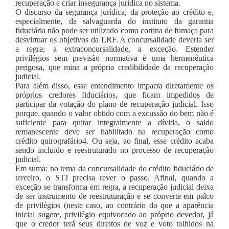
recuperação e criar insegurança jurídica no sistema.
O discurso da segurança jurídica, da proteção ao crédito e,
especialmente, da salvaguarda do instituto da garantia
fiduciária não pode ser utilizado como cortina de fumaça para
desvirtuar os objetivos da LRF. A concursalidade deveria ser
a regra; a extraconcursalidade, a exceção. Estender
privilégios sem previsão normativa é uma hermenêutica
perigosa, que mina a própria credibilidade da recuperação
judicial.
Para além disso, esse entendimento impacta diretamente os
próprios credores fiduciários, que ficam impedidos de
participar da votação do plano de recuperação judicial. Isso
porque, quando o valor obtido com a excussão do bem não é
suficiente para quitar integralmente a dívida, o saldo
remanescente deve ser habilitado na recuperação como
crédito quirografário4. Ou seja, ao final, esse crédito acaba
sendo incluído e reestruturado no processo de recuperação
judicial.
Em suma: no tema da concursalidade do crédito fiduciário de
terceiro, o STJ precisa rever o passo. Afinal, quando a
exceção se transforma em regra, a recuperação judicial deixa
de ser instrumento de reestruturação e se converte em palco
de privilégios (neste caso, ao contrário do que a aparência
inicial sugere, privilégio equivocado ao próprio devedor, já
que o credor terá seus direitos de voz e voto tolhidos na