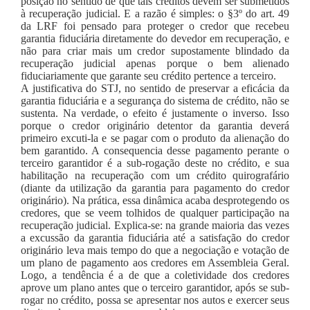
posição no sentido de que tais créditos devem ser submetidos
à recuperação judicial. E a razão é simples: o §3º do art. 49
da LRF foi pensado para proteger o credor que recebeu
garantia fiduciária diretamente do devedor em recuperação, e
não para criar mais um credor supostamente blindado da
recuperação judicial apenas porque o bem alienado
fiduciariamente que garante seu crédito pertence a terceiro.
A justificativa do STJ, no sentido de preservar a eficácia da
garantia fiduciária e a segurança do sistema de crédito, não se
sustenta. Na verdade, o efeito é justamente o inverso. Isso
porque o credor originário detentor da garantia deverá
primeiro excuti-la e se pagar com o produto da alienação do
bem garantido. A consequencia desse pagamento perante o
terceiro garantidor é a sub-rogação deste no crédito, e sua
habilitação na recuperação com um crédito quirografário
(diante da utilização da garantia para pagamento do credor
originário). Na prática, essa dinâmica acaba desprotegendo os
credores, que se veem tolhidos de qualquer participação na
recuperação judicial. Explica-se: na grande maioria das vezes
a excussão da garantia fiduciária até a satisfação do credor
originário leva mais tempo do que a negociação e votação de
um plano de pagamento aos credores em Assembleia Geral.
Logo, a tendência é a de que a coletividade dos credores
aprove um plano antes que o terceiro garantidor, após se sub-
rogar no crédito, possa se apresentar nos autos e exercer seus