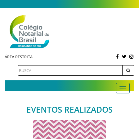
ÁREA RESTRITA
EVENTOS REALIZADOS