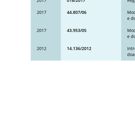
2017
018/2017
Reg
2017
44.807/06
Mod
e d
2017
43.953/05
Mod
e d
2012
14.136/2012
Int
doa