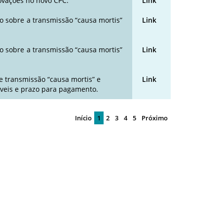
novações no novo CPC.
Link
o sobre a transmissão “causa mortis”
Link
o sobre a transmissão “causa mortis”
Link
re transmissão “causa mortis” e
Link
áveis e prazo para pagamento.
Início
1
2
3
4
5
Próximo