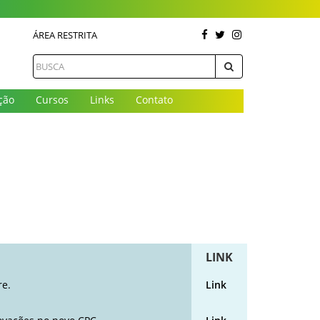
ÁREA RESTRITA
ção
Cursos
Links
Contato
LINK
re.
Link