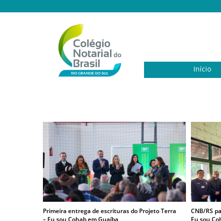
Início
Primeira entrega de escrituras do Projeto Terra
CNB/RS par
– Eu sou Cohab em Guaíba
Eu sou Co