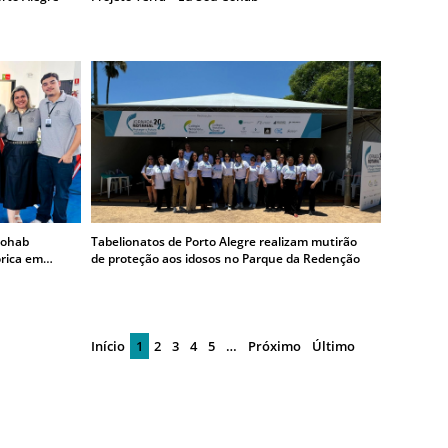
Cohab
Tabelionatos de Porto Alegre realizam mutirão
órica em
de proteção aos idosos no Parque da Redenção
Início
1
2
3
4
5
…
Próximo
Último