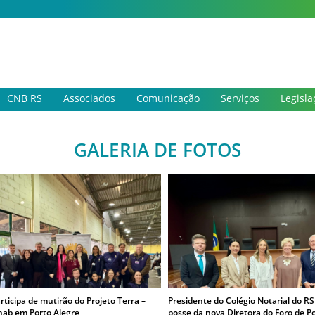
CNB RS
Associados
Comunicação
Serviços
Legisla
GALERIA DE FOTOS
ticipa de mutirão do Projeto Terra –
Presidente do Colégio Notarial do RS
hab em Porto Alegre
posse da nova Diretora do Foro de P