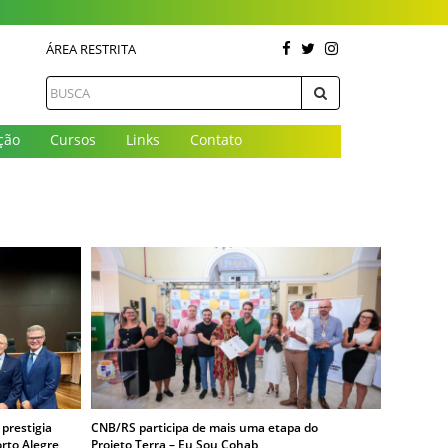
ÁREA RESTRITA
ção
Cursos
Links
Contato
 prestigia
CNB/RS participa de mais uma etapa do
orto Alegre
Projeto Terra – Eu Sou Cohab